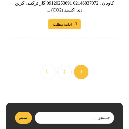
کاویان . 02146837072 09120253891 گاز ترکیبی کربن
دی اکسید (CO2) ...
ادامه مطلب
2
1