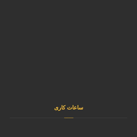
تهران، شهرستان قدس ، شهرک ابریشم
کارخانه
آدرس کارخانه استان البرز- نظرآباد- شهرک صنعتی سپهر- بلوار
کارآفرین- خیابان آذر غربی
02146835980
sale@kavianmixgas.com
09120253891
@sepehrgaskavian
ساعات کاری