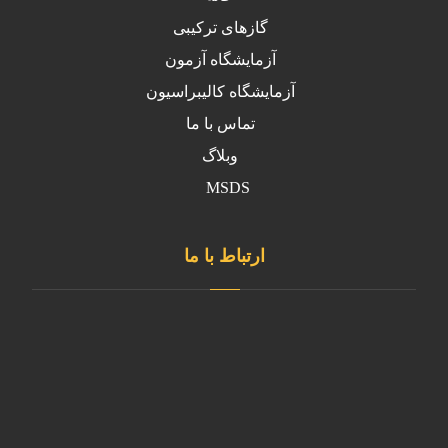
گازهای ترکیبی
آزمایشگاه آزمون
آزمایشگاه کالیبراسیون
تماس با ما
وبلاگ
MSDS
ارتباط با ما
دفتر مرکزی
تهران، شهرستان قدس ، شهرک ابریشم
کارخانه
آدرس کارخانه استان البرز- نظرآباد- شهرک صنعتی سپهر- بلوار