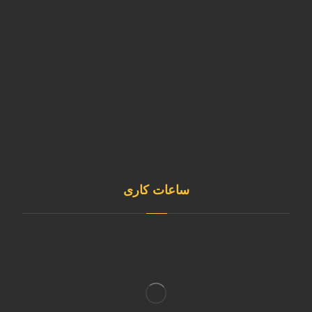
کارآفرین- خیابان آذر غربی
02146835980
sale@kavianmixgas.com
09120253891
@sepehrgaskavian
ساعات کاری