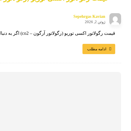
Sepehrgas Kavian
ژوئن 2, 2026
قیمت رگولاتور اکسی توربو (رگولاتور آرگون – co2) اگر به دنبال یک رگولاتور AR – CO2 با کیفیت برای جوشکاری ...
ادامه مطلب