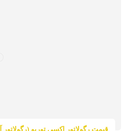
قیمت رگولاتور اکسی توربو (رگولاتور آرگو