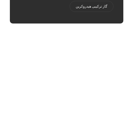
گاز ترکیبی هیدروکربن