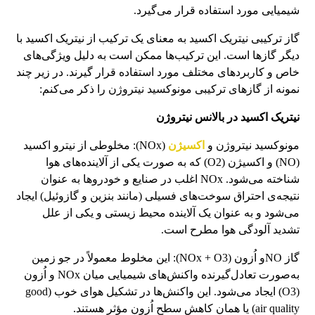
شیمیایی مورد استفاده قرار می‌گیرد.
گاز ترکیبی نیتریک اکسید به معنای یک ترکیب از نیتریک اکسید با
دیگر گازها است. این ترکیب‌ها ممکن است به دلیل ویژگی‌های
خاص و کاربردهای مختلف مورد استفاده قرار گیرند. در زیر چند
نمونه از گازهای ترکیبی مونوکسید نیتروژن را ذکر می‌کنم:
نیتریک اکسید در بالانس نیتروژن
مونوکسید نیتروژن و
اکسیژن
(NOx): مخلوطی از نیترو اکسید
(NO) و اکسیژن (O2) که به صورت یکی از آلاینده‌های هوا
شناخته می‌شود. NOx اغلب در صنایع و خودروها به عنوان
نتیجه‌ی احتراق سوخت‌های فسیلی (مانند بنزین و گازوئیل) ایجاد
می‌شود و به عنوان یک آلاینده محیط زیستی و یکی از علل
تشدید آلودگی هوا مطرح است.
گاز NOو اُزون (NOx + O3): این مخلوط معمولاً در جو زمین
به‌صورت تعادل‌گیرنده واکنش‌های شیمیایی میان NOx و اُزون
(O3) ایجاد می‌شود. این واکنش‌ها در تشکیل هوای خوب (good
air quality) یا همان کاهش سطح اُزون مؤثر هستند.