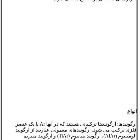
انواع
آرگونیدها: آرگونیدها ترکیباتی هستند که در آنها Ar با یک عنصر
فلزی ترکیب می شود. آرگونیدهای معمولی عبارتند از آرگونید
آلومینیوم (AlAr)، آرگونید تیتانیوم (TiAr) و آرگونید منیزیم