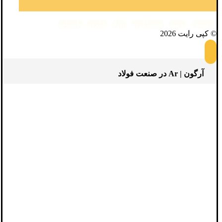
فیسبوک
توئیتر
اینستاگرام
آپارات
تلگرام
واتساپ
© کپی رایت 2026
آرگون | Ar در صنعت فولاد