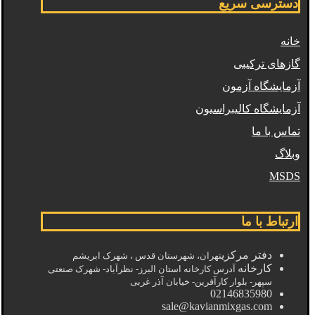
دسترسی سریع
خانه
گازهای ترکیبی
آزمایشگاه آزمون
آزمایشگاه کالیبراسیون
تماس با ما
وبلاگ
MSDS
ارتباط با ما
دفتر مرکزی
تهران، شهرستان قدس ، شهرک ابریشم
کارخانه
آدرس کارخانه استان البرز- نظرآباد- شهرک صنعتی
سپهر- بلوار کارآفرین- خیابان آذر غربی
02146835980
sale@kavianmixgas.com