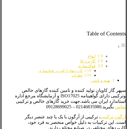
Table of Contents
انواع
کاربرد Ar
فولادسازی
کاربردهای آرگون در فولادسازی
خطرات
تهیه و تامین
سپهر گاز کاویان تولید کننده و تامین کننده گازهای خالص
وترکیبی دارای گواهینامه ISO17025 و آزمایشگاه مرجع اداره
استاندارد ایران می باشد.جهت خرید گازهای خالص و ترکیبی
تماس
بگیرید.02146835980 – 09128699025
آرگون ترکیبی
، ترکیبی از آرگون با یک یا چند عنصر دیگر
است. این ترکیبات به دلیل خواص منحصر به فرد خود،
کاربردهای مختلفی در صنایع مختلف دارند.