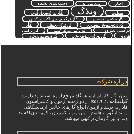
دسته‌بندی نشده
اخبار
بروزرسانی ها
وبلاگ
گاز ترکیبی آرگون
مصاحبه
گاز ترکیبی دی اکسید کربن
گاز ترکیبی اکسیژن
گاز
گاز ترکیبی متان
گاز ترکیبی سولفید هیدروژن
ترکیبی نیتروژن
گاز ترکیبی
گاز ترکیبی نیتریک اکسید
گاز ترکیبی هیدروژن
هلیوم
گاز ترکیبی هیدروکربن
درباره شرکت
سپهر گاز کاویان آزمایشگاه مرجع اداره استاندارد دارنده
گواهینامه iso17025 در دو زمینه آزمون و کالیبراسیون،
قادر به تولید و آزمون انواع گازهای خالص آزمایشگاهی
مانند آرگون ، هلیوم ، نیتروژن ، اکسیژن ، کربن دی اکسید
و.... و نیز گازهای ترکیبی میباشد.