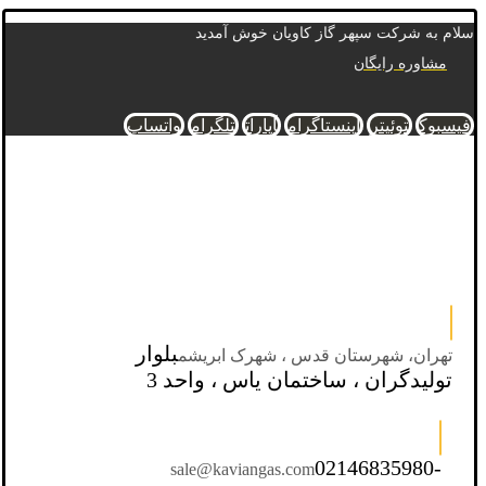
سلام به شرکت سپهر گاز کاویان خوش آمدید
مشاوره رایگان
فیسبوک
توئیتر
اینستاگرام
آپارات
تلگرام
واتساپ
بلوار
تهران، شهرستان قدس ، شهرک ابریشم
تولیدگران ، ساختمان یاس ، واحد 3
02146835980-
sale@kaviangas.com