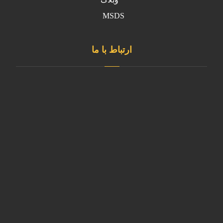
MSDS
ارتباط با ما
دفتر مرکزی
تهران، شهرستان قدس ، شهرک ابریشم
کارخانه
آدرس کارخانه استان البرز- نظرآباد- شهرک صنعتی سپهر- بلوار
کارآفرین- خیابان آذر غربی
02146835980
sale@kavianmixgas.com