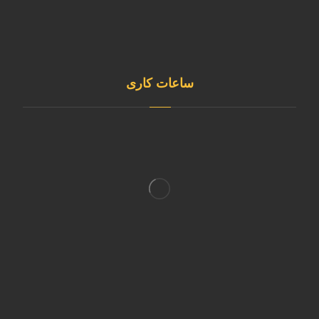
09120253891
@sepehrgaskavian
ساعات کاری
شنبه تا چهارشنبه
8:00 الی 16:30