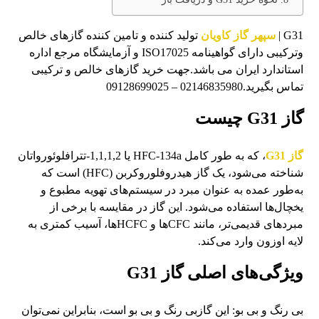
G31 |
سپهر گاز کاویان
تولید کننده و تامین کننده گازهای خالص
وترکیبی دارای گواهینامه ISO17025 و آزمایشگاه مرجع اداره
استاندارد ایران می باشد.جهت خرید گازهای خالص و ترکیبی
تماس بگیرید.02146835980 – 09128699025
گاز G31 چیست
گاز G31
، که به طور کامل HFC-134a یا 1,1,1,2-تترافلوئورواتان
شناخته می‌شود، یک گاز هیدروفلوروکربن (HFC) است که
به‌طور عمده به عنوان مبرد در سیستم‌های تهویه مطبوع و
یخچال‌ها استفاده می‌شود. این گاز در مقایسه با برخی از
مبردهای قدیمی‌تر، مانند CFC‌ها و HCFC‌ها، آسیب کمتری به
لایه اوزون وارد می‌کند.
ویژگی‌های اصلی گاز G31
بی ‌رنگ و بی ‌بو: این گازبی ‌رنگ و بی ‌بو است، بنابراین نمی‌توان