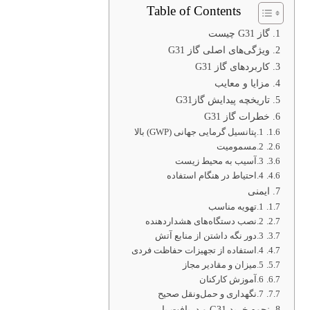
Table of Contents
گاز G31 چیست
ویژگی‌های اصلی گاز G31
کاربردهای گاز G31
مزایا و معایب
تاریخچه پیدایش گازG31
خطرات گاز G31
1.پتانسیل گرمایی جهانی (GWP) بالا
2.مسمومیت
3.آسیب به محیط زیست
4.احتیاط در هنگام استفاده
ایمنی
1.تهویه مناسب
2.نصب دستگاه‌های هشداردهنده
3.دور نگه داشتن از منابع آتش
4.استفاده از تجهیزات حفاظت فردی
5.میزان و مقادیر مجاز
6.آموزش کارکنان
7.نگهداری و حمل‌ونقل صحیح
نحوه خرید G31 و دریافت بار