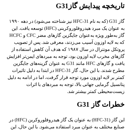
تاریخچه پیدایش گازG31
گاز G31 (که به نام HFC-31 نیز شناخته می‌شود) در دهه ۱۹۹۰
به عنوان یک مبرد هیدروفلوروکربنی (HFC) توسعه یافت. این
گاز به‌طور ویژه به‌عنوان جایگزین گازهای مضر CFC و HCFC
که به لایه اوزون آسیب می‌زدند، معرفی شد. پس از تصویب
پروتکل مونترال در سال ۱۹۸۷ که هدف آن کاهش استفاده از
گازهای مخرب لایه اوزون بود، توجه به مبردهای ایمن‌تر افزایش
یافت و گازهای HFC مانند G31 به عنوان گزینه‌های جایگزین
مطرح شدند. با این حال، گاز HFC-31 در ابتدا به دلیل تاثیرات
کمتر بر لایه اوزون مورد توجه قرار گرفت، اما در ادامه به دلیل
پتانسیل گرمایی جهانی بالا، توجه به مبردهای با اثرات
زیست‌محیطی کمتر بیشتر شد.
خطرات گاز G31
این گاز (HFC-31) به عنوان یک گاز هیدروفلوروکربن (HFC) در
صنایع مختلف به عنوان مبرد استفاده می‌شود. با این حال، این