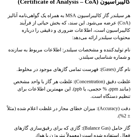
کالیبراسیون (Certificate of Analysis – CoA)
هر سیلندر گاز کالیبراسیون MSA به همراه یک گواهی‌نامه آنالیز
(CoA) عرضه می‌شود. این سند، که بخش حیاتی از فرآیند
کالیبراسیون است، اطلاعات ضروری و دقیقی را درباره
محتویات سیلندر ارائه می‌دهد:
نام تولیدکننده و مشخصات سیلندر: اطلاعات مربوط به سازنده
و شماره شناسایی سیلندر.
نام گاز (Gases): فهرست تمامی گازهای موجود در مخلوط.
غلظت دقیق (Concentration): غلظت هر گاز با واحد مشخص
(مانند ppm، % حجمی، یا ppb). این مهمترین اطلاعات برای
تنظیم دستگاه است.
دقت (Accuracy): میزان خطای مجاز در غلظت اعلام شده (مثلاً
± 2%).
گاز حامل (Balance Gas): گازی که برای رقیق‌سازی گازهای
فعال استفاده شده است (معمولاً نیتروژن یا هوا).