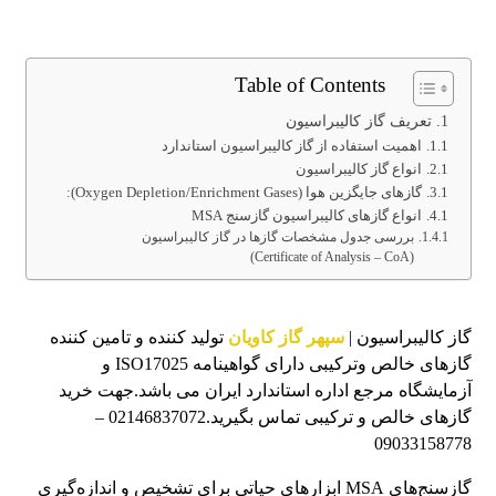
Table of Contents
تعریف گاز کالیبراسیون
اهمیت استفاده از گاز کالیبراسیون استاندارد
انواع گاز کالیبراسیون
گازهای جایگزین هوا (Oxygen Depletion/Enrichment Gases):
انواع گازهای کالیبراسیون گازسنج MSA
بررسی جدول مشخصات گازها در گاز کالیبراسیون
(Certificate of Analysis – CoA)
گاز کالیبراسیون |
سپهر گاز کاویان
تولید کننده و تامین کننده
گازهای خالص وترکیبی دارای گواهینامه ISO17025 و
آزمایشگاه مرجع اداره استاندارد ایران می باشد.جهت خرید
گازهای خالص و ترکیبی تماس بگیرید.02146837072 –
09033158778
گازسنج‌های MSA ابزارهای حیاتی برای تشخیص و اندازه‌گیری