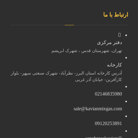
ارتباط با ما
دفتر مرکزی
تهران، شهرستان قدس ، شهرک ابریشم
کارخانه
آدرس کارخانه استان البرز- نظرآباد- شهرک صنعتی سپهر- بلوار
کارآفرین- خیابان آذر غربی
02146835980
sale@kavianmixgas.com
09120253891