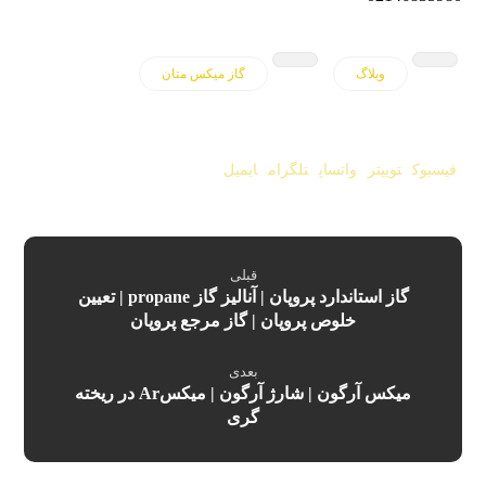
وبلاگ
گاز میکس متان
فیسبوک
توییتر
واتساپ
تلگرام
ایمیل
قبلی
گاز استاندارد پروپان | آنالیز گاز propane | تعیین
خلوص پروپان | گاز مرجع پروپان
بعدی
میکس آرگون | شارژ آرگون | میکسAr در ریخته
گری