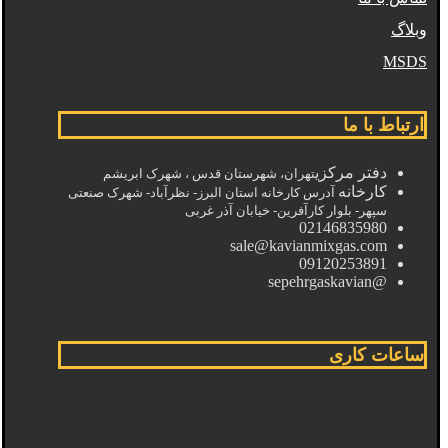
وبلاگ
MSDS
ارتباط با ما
دفتر مرکزی
تهران، شهرستان قدس ، شهرک ابریشم
کارخانه
آدرس کارخانه استان البرز- نظرآباد- شهرک صنعتی
سپهر- بلوار کارآفرین- خیابان آذر غربی
02146835980
sale@kavianmixgas.com
09120253891
@sepehrgaskavian
ساعات کاری