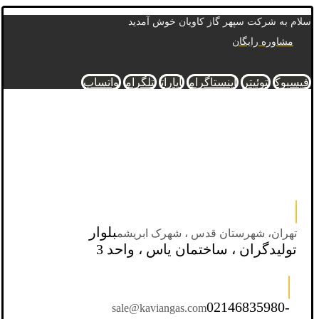
سلام به شرکت سپهر گاز کاویان خوش آمدید
مشاوره رایگان
فیسبوک
توئیتر
اینستاگرام
آپارات
تلگرام
واتساپ
بلوار
تهران، شهرستان قدس ، شهرک ابریشم
تولیدگران ، ساختمان یاس ، واحد 3
02146835980-
sale@kaviangas.com