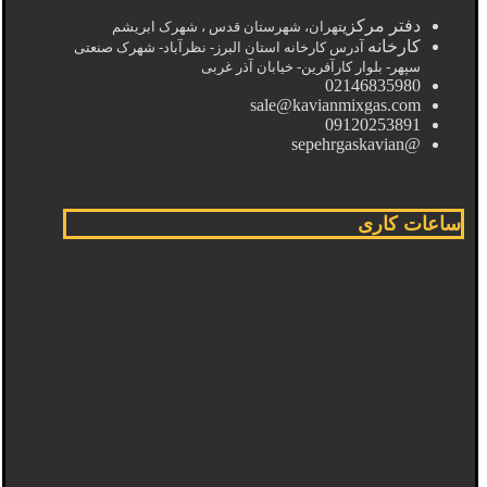
دفتر مرکزی
تهران، شهرستان قدس ، شهرک ابریشم
کارخانه
آدرس کارخانه استان البرز- نظرآباد- شهرک صنعتی
سپهر- بلوار کارآفرین- خیابان آذر غربی
02146835980
sale@kavianmixgas.com
09120253891
@sepehrgaskavian
ساعات کاری