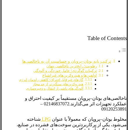
Table of Contents
ترکیب پایه بوتان–پروپان و حساسیت آن به ناخالصی‌ها
رطوبت؛ رایج‌ترین ناخالصی پنهان
ترکیبات گوگردی؛ عامل خوردگی و آلودگی
اولفین‌ها و هیدروکربن‌های غیراشباع
گازهای غیرقابل احتراق؛ کاهش راندمان انرژی
هیدروکربن‌های سنگین‌تر از حد مجاز
آلودگی‌های ناشی از انتقال و ذخیره‌سازی
ناخالصی‌های بوتان–پروپان مستقیماً بر کیفیت احتراق و
عملکرد تجهیزات اثر می‌گذارند.02146837072 –
09120253891
مخلوط بوتان–پروپان که معمولاً با عنوان
LPG
شناخته
می‌شود، یکی از پرکاربردترین سوخت‌های فشرده در صنایع،