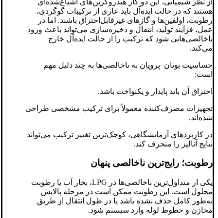
از نظر شیمیایی، این دو گاز هیدروکربن‌های اشباع‌شده‌ای
هستند که در حالت ایده‌آل باید عاری از ترکیبات گوگردی،
رطوبت، اولفین‌ها و گازهای غیرقابل‌احتراق باشند. اما در
عمل، فرآیند تولید، انتقال و ذخیره‌سازی می‌تواند باعث ورود
ناخالصی‌هایی شود که ترکیب را از حالت ایده‌آل خارج
می‌کند.
حساسیت بوتان–پروپان به ناخالصی‌ها به چند دلیل مهم
است:
احتراق آن باید پایدار و یکنواخت باشد.
تجهیزات مصرف‌کننده معمولاً برای ترکیب مشخصی طراحی
شده‌اند.
در کاربردهای آزمایشگاهی، کوچک‌ترین تغییر ترکیب می‌تواند
نتایج آنالیز را منحرف کند.
رطوبت؛ رایج‌ترین ناخالصی پنهان
یکی از متداول‌ترین ناخالصی‌ها در LPG، بخار آب یا رطوبت
محلول است. این رطوبت ممکن است در مرحله پالایش
به‌طور کامل حذف نشده باشد یا در طول انتقال از طریق
مخازن و خطوط لوله وارد سیستم شود.