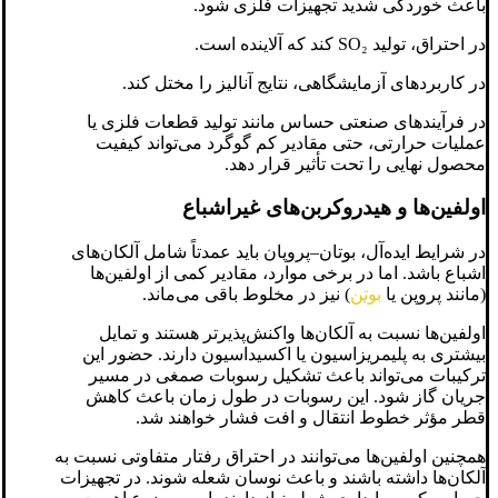
باعث خوردگی شدید تجهیزات فلزی شود.
در احتراق، تولید SO₂ کند که آلاینده است.
در کاربردهای آزمایشگاهی، نتایج آنالیز را مختل کند.
در فرآیندهای صنعتی حساس مانند تولید قطعات فلزی یا
عملیات حرارتی، حتی مقادیر کم گوگرد می‌تواند کیفیت
محصول نهایی را تحت تأثیر قرار دهد.
اولفین‌ها و هیدروکربن‌های غیراشباع
در شرایط ایده‌آل، بوتان–پروپان باید عمدتاً شامل آلکان‌های
اشباع باشد. اما در برخی موارد، مقادیر کمی از اولفین‌ها
(مانند پروپن یا
بوتن
) نیز در مخلوط باقی می‌ماند.
اولفین‌ها نسبت به آلکان‌ها واکنش‌پذیرتر هستند و تمایل
بیشتری به پلیمریزاسیون یا اکسیداسیون دارند. حضور این
ترکیبات می‌تواند باعث تشکیل رسوبات صمغی در مسیر
جریان گاز شود. این رسوبات در طول زمان باعث کاهش
قطر مؤثر خطوط انتقال و افت فشار خواهند شد.
همچنین اولفین‌ها می‌توانند در احتراق رفتار متفاوتی نسبت به
آلکان‌ها داشته باشند و باعث نوسان شعله شوند. در تجهیزات