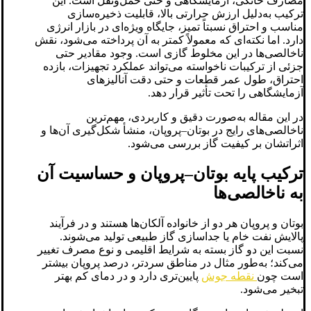
مصارف خانگی، آزمایشگاهی و حتی حمل‌ونقل است. این
ترکیب به‌دلیل ارزش حرارتی بالا، قابلیت ذخیره‌سازی
مناسب و احتراق نسبتاً تمیز، جایگاه ویژه‌ای در بازار انرژی
دارد. اما نکته‌ای که معمولاً کمتر به آن پرداخته می‌شود، نقش
ناخالصی‌ها در این مخلوط گازی است. وجود مقادیر حتی
جزئی از ترکیبات ناخواسته می‌تواند عملکرد تجهیزات، بازده
احتراق، طول عمر قطعات و حتی دقت آنالیزهای
آزمایشگاهی را تحت تأثیر قرار دهد.
در این مقاله به‌صورت دقیق و کاربردی، مهم‌ترین
ناخالصی‌های رایج در بوتان–پروپان، منشأ شکل‌گیری آن‌ها و
اثراتشان بر کیفیت گاز بررسی می‌شود.
ترکیب پایه بوتان–پروپان و حساسیت آن
به ناخالصی‌ها
بوتان و پروپان هر دو از خانواده آلکان‌ها هستند و در فرآیند
پالایش نفت خام یا جداسازی گاز طبیعی تولید می‌شوند.
نسبت این دو گاز بسته به شرایط اقلیمی و نوع مصرف تغییر
می‌کند؛ به‌طور مثال در مناطق سردتر، درصد پروپان بیشتر
است چون
نقطه جوش
پایین‌تری دارد و در دمای کم بهتر
تبخیر می‌شود.