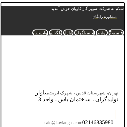
سلام به شرکت سپهر گاز کاویان خوش آمدید
مشاوره رایگان
فیسبوک
توئیتر
اینستاگرام
آپارات
تلگرام
واتساپ
بلوار
تهران، شهرستان قدس ، شهرک ابریشم
تولیدگران ، ساختمان یاس ، واحد 3
02146835980-
sale@kaviangas.com