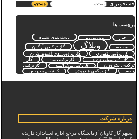
جستجو برای:
برچسب ها
دسته‌بندی نشده
اخبار
بروزرسانی ها
وبلاگ
گاز ترکیبی آرگون
مصاحبه
گاز ترکیبی دی اکسید کربن
گاز ترکیبی اکسیژن
گاز
گاز ترکیبی متان
گاز ترکیبی سولفید هیدروژن
ترکیبی نیتروژن
گاز ترکیبی
گاز ترکیبی نیتریک اکسید
گاز ترکیبی هیدروژن
هلیوم
گاز ترکیبی هیدروکربن
درباره شرکت
سپهر گاز کاویان آزمایشگاه مرجع اداره استاندارد دارنده
گواهینامه iso17025 در دو زمینه آزمون و کالیبراسیون،