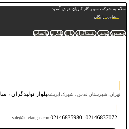
سلام به شرکت سپهر گاز کاویان خوش آمدید
مشاوره رایگان
فیسبوک
توئیتر
اینستاگرام
آپارات
تلگرام
واتساپ
بلوار تولیدگران ، سا
تهران، شهرستان قدس ، شهرک ابریشم
02146835980- 02146837072
sale@kaviangas.com