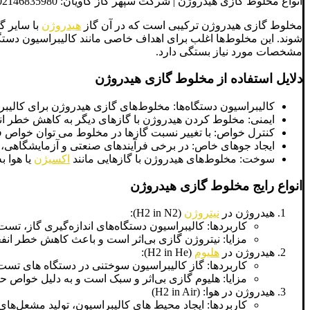
انواع مخلوط گازی هیدروژن | شرکت سپهر گاز کاویان: 02146835980 -02146837072 – 09022734708
مخلوط گازی هیدروژن ترکیبی است که در آن گاز
هیدروژن
با سایر گ
شوند. این مخلوط‌ها اغلب برای اهداف خاصی مانند کالیبراسیون دستگا
مشخصات مورد نیاز بستگی دارد.
دلایل استفاده از مخلوط گازی هیدروژن
کالیبراسیون دستگاه‌ها: مخلوط‌های گازی هیدروژن برای کالیبرا
ایمنی: مخلوط کردن هیدروژن با گازهای دیگر به کاهش خطر ان
کنترل خواص: با تغییر نسبت گازها در مخلوط می توان خواص فی
ایجاد جوهای خاص: در برخی فرآیندهای صنعتی و آزمایشگاه
سوخت: مخلوط‌های هیدروژن با گازهایی مانند
اکسیژن
یا هوا 
انواع رایج مخلوط گازی هیدروژن
هیدروژن در
نیتروژن
(H2 in N2):
کاربردها: کالیبراسیون دستگاه‌های اندازه‌گیری گاز، تست 
مزایا: نیتروژن گازی بی‌اثر است و باعث کاهش خطر انف
هیدروژن در
هلیوم
(H2 in He):
کاربردها: گاز کالیبراسیون سوختنی در دستگاه های تست 
مزایا: هلیوم گازی بی‌اثر و سبک است و به دلیل خواص ح
هیدروژن در هوا: (H2 in Air)
کاربردها: ایجاد محیط های کالیبراسیون، تولید مشعل‌های