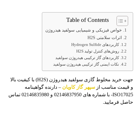
Table of Contents
خواص فیزیکی و شیمیایی سولفید هیدروژن
اثرات سلامتی H2S
کاربردهای Hydrogen Sulfide
روش‌های کنترل تولید H2S
کاربردهای گاز ترکیبی هیدروژن سولفید
نکات ایمنی گاز ترکیبی هیدروژن سولفید
جهت خرید مخلوط گازی سولفید هیدروژن (H2S) با کیفیت بالا
و قیمت مناسب از
سپهر گاز کاویان
– دارنده گواهینامه
ISO17025- با شماره­ های 02146837950 و 02146835980 تماس
حاصل فرمایید.