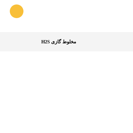
مخلوط گازی H2S