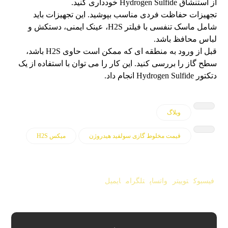
از استنشاق Hydrogen Sulfide خودداری کنید.
تجهیزات حفاظت فردی مناسب بپوشید. این تجهیزات باید
شامل ماسک تنفسی با فیلتر H2S، عینک ایمنی، دستکش و
لباس محافظ باشد.
قبل از ورود به منطقه ای که ممکن است حاوی H2S باشد،
سطح گاز را بررسی کنید. این کار را می توان با استفاده از یک
دتکتور Hydrogen Sulfide انجام داد.
وبلاگ
قیمت مخلوط گازی سولفید هیدروژن
میکس H2S
فیسبوک
توییتر
واتساپ
تلگرام
ایمیل