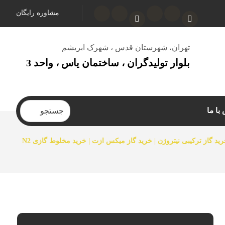
مشاوره رایگان
تهران، شهرستان قدس ، شهرک ابریشم
بلوار تولیدگران ، ساختمان یاس ، واحد 3
با ما
ید گاز ترکیبی نیتروژن | خرید گاز میکس ازت | خرید مخلوط گازی N2