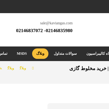
sale@kaviangas.com
02146835980- 02146837072
ه کالیبراسیون
سوالات متداول
وبلاگ
MSDS
تماس 
 | خرید مخلوط گازی
وبلاگ
وبلاگ
خر