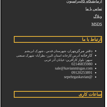
آزمایشگاه کالیبراسیون
تماس با ما
وبلاگ
MSDS
ارتباط با ما
دفتر مرکزی
تهران، شهرستان قدس ، شهرک ابریشم
کارخانه
آدرس کارخانه استان البرز- نظرآباد- شهرک صنعتی
سپهر- بلوار کارآفرین- خیابان آذر غربی
02146835980
sale@kavianmixgas.com
09120253891
@sepehrgaskavian
ساعات کاری