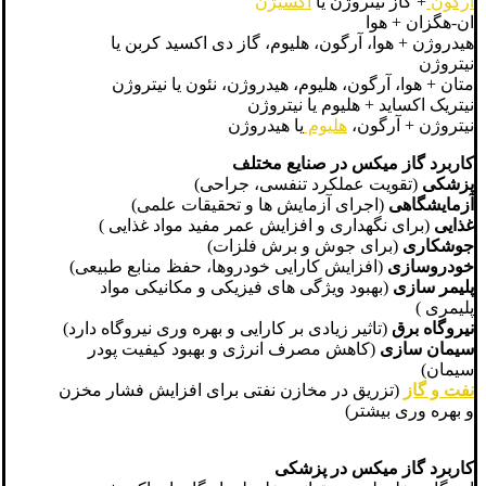
آرگون
+ گاز نیتروژن یا
اکسیژن
ان-هگزان + هوا
هیدروژن + هوا، آرگون، هلیوم، گاز دی اکسید کربن یا
نیتروژن
متان + هوا، آرگون، هلیوم، هیدروژن، نئون یا نیتروژن
نیتریک اکساید + هلیوم یا نیتروژن
نیتروژن + آرگون،
هلیوم
یا هیدروژن
کاربرد گاز میکس در صنایع مختلف
پزشکی
(تقویت عملکرد تنفسی، جراحی)
آزمایشگاهی
(اجرای آزمایش ها و تحقیقات علمی)
غذایی
(برای نگهداری و افزایش عمر مفید مواد غذایی )
جوشکاری
(برای جوش و برش فلزات)
خودروسازی
(افزایش کارایی خودروها، حفظ منابع طبیعی)
پلیمر سازی
(بهبود ویژگی های فیزیکی و مکانیکی مواد
پلیمری )
نیروگاه برق
(تاثیر زیادی بر کارایی و بهره وری نیروگاه دارد)
سیمان سازی
(کاهش مصرف انرژی و بهبود کیفیت پودر
سیمان)
نفت و گاز
(تزریق در مخازن نفتی برای افزایش فشار مخزن
و بهره وری بیشتر)
کاربرد گاز میکس در پزشکی