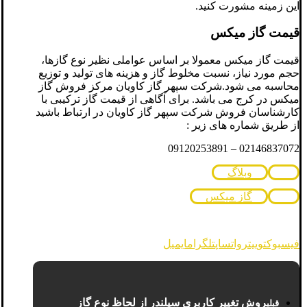
این زمینه مشورت کنید.
قیمت گاز میکس
قیمت گاز میکس معمولا بر اساس عواملی نظیر نوع گازها،
حجم مورد نیاز، نسبت مخلوط گاز و هزینه های تولید و توزیع
محاسبه می شود.شرکت سپهر گاز کاویان مرکز فروش گاز
میکس در کرج می باشد. برای آگاهی از قیمت گاز ترکیبی با
کارشناسان فروش شرکت سپهر گاز کاویان در ارتباط باشید
از طریق شماره های زیر :
02146837072 – 09120253891
وبلاگ
گاز میکس
فیسبوک
توییتر
واتساپ
تلگرام
ایمیل
روش تغییر کاربری سیلندر از لحاظ نوع گاز
قبلی