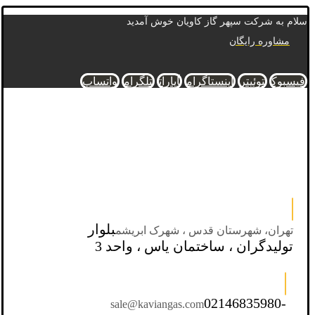
سلام به شرکت سپهر گاز کاویان خوش آمدید
مشاوره رایگان
فیسبوک
توئیتر
اینستاگرام
آپارات
تلگرام
واتساپ
بلوار
تهران، شهرستان قدس ، شهرک ابریشم
تولیدگران ، ساختمان یاس ، واحد 3
02146835980-
sale@kaviangas.com