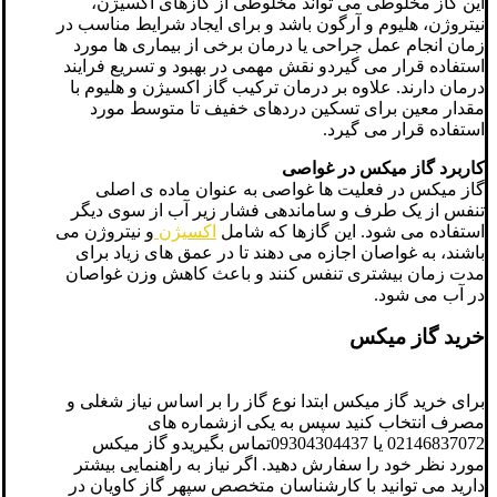
این گاز مخلوطی می تواند مخلوطی از گازهای اکسیژن،
نیتروژن، هلیوم و آرگون باشد و برای ایجاد شرایط مناسب در
زمان انجام عمل جراحی یا درمان برخی از بیماری ها مورد
استفاده قرار می گیردو نقش مهمی در بهبود و تسریع فرایند
درمان دارند. علاوه بر درمان ترکیب گاز اکسیژن و هلیوم با
مقدار معین برای تسکین دردهای خفیف تا متوسط مورد
استفاده قرار می گیرد.
کاربرد گاز میکس در غواصی
گاز میکس در فعلیت ها غواصی به عنوان ماده ی اصلی
تنفس از یک طرف و ساماندهی فشار زیر آب از سوی دیگر
استفاده می شود. این گازها که شامل
اکسیژن
و نیتروژن می
باشند، به غواصان اجازه می دهند تا در عمق های زیاد برای
مدت زمان بیشتری تنفس کنند و باعث کاهش وزن غواصان
در آب می شود.
خرید گاز میکس
برای خرید گاز میکس ابتدا نوع گاز را بر اساس نیاز شغلی و
مصرف انتخاب کنید سپس به یکی ازشماره های
02146837072 یا 09304304437تماس بگیریدو گاز میکس
مورد نظر خود را سفارش دهید. اگر نیاز به راهنمایی بیشتر
دارید می توانید با کارشناسان متخصص سپهر گاز کاویان در