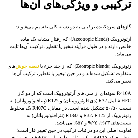
ترکیبی و ویژگی‌های آن‌ها
گازهای سردکننده ترکیبی به دو دسته کلی تقسیم می‌شوند:
آزئوتروپیک (Azeotropic blends): که رفتار مشابه یک ماده
خالص دارند و در طول فرآیند تبخیر یا تقطیر، ترکیب آن‌ها ثابت
می‌ماند.
زئوتروپیک (Zeotropic blends): که از چند جزء با
نقطه جوش‌
های
متفاوت تشکیل شده‌اند و در حین تبخیر یا تقطیر، ترکیب آن‌ها
تغییر می‌کند.
R410A نمونه‌ای از مبردهای آزئوتروپیک است که از دو گاز
HFC شامل R32 (دی‌فلوئورومتان) و R125 (پنتافلوئورواتان) به
نسبت ۵۰/۵۰ تشکیل شده است. در مقابل، R407C یک مخلوط
زئوتروپیک از R32، R125 و R134a (تترافلوئورواتان) به
نسبت‌های ۲۳%، ۲۵% و ۵۲% می‌باشد.
تفاوت اصلی این دو در ثبات ترکیب در حین تغییر فاز است؛
به‌طوری‌که R410A ترکیب ثابتی دارد ولی R407C در حین تبخیر