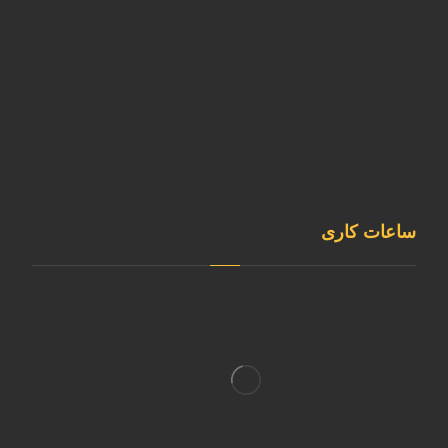
02146835980
sale@kavianmixgas.com
09120253891
@sepehrgaskavian
ساعات کاری