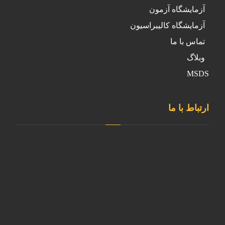
آزمایشگاه آزمون
آزمایشگاه کالیبراسیون
تماس با ما
وبلاگ
MSDS
ارتباط با ما
دفتر مرکزی
تهران، شهرستان قدس ، شهرک ابریشم
کارخانه
آدرس کارخانه استان البرز- نظرآباد- شهرک صنعتی سپهر- بلوار
کارآفرین- خیابان آذر غربی