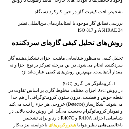
وجود ناخالصی‌ها یا آلودگی‌های خارجی مانند رطوبت یا روغن
تشخیص افت کیفیت گاز در حین کارکرد دستگاه
بررسی تطابق گاز موجود با استانداردهای بین‌المللی نظیر
ASHRAE 34 و ISO 817
روش‌های تحلیل کیفی گازهای سردکننده
تحلیل کیفی به‌منظور شناسایی ماهیت اجزای تشکیل‌دهنده گاز
سردکننده انجام می‌شود. در این مرحله تمرکز بر نوع اجزا و نه
مقدار آن‌هاست. مهم‌ترین روش‌های کیفی عبارت‌اند از:
کروماتوگرافی گازی (GC)
در روش GC، اجزای مختلف مخلوط گازی بر اساس تفاوت در
نقطه جوش و قطبیت، درون ستون کروماتوگرافی از هم جدا
می‌شوند. آشکارساز (Detector) خروجی هر جزء را ثبت می‌کند
و نمودار کروماتوگرام به‌دست می‌آید. این روش دقت بالایی در
شناسایی اجزای R410A و R407C دارد و برای تشخیص
ناخالصی‌هایی نظیر هوا یا
هیدروکربن‌های
ناخواسته نیز به‌کار