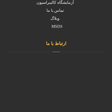
آزمایشگاه کالیبراسیون
تماس با ما
وبلاگ
MSDS
ارتباط با ما
دفتر مرکزی
تهران، شهرستان قدس ، شهرک ابریشم
کارخانه
آدرس کارخانه استان البرز- نظرآباد- شهرک صنعتی سپهر- بلوار
کارآفرین- خیابان آذر غربی
02146835980