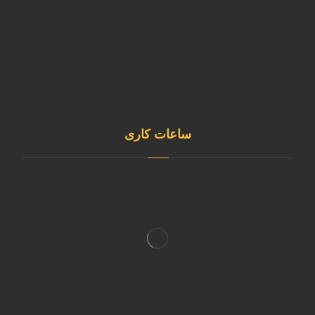
sale@kavianmixgas.com
09120253891
@sepehrgaskavian
ساعات کاری