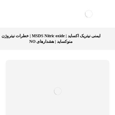
ایمنی نيتريک اکسايد | MSDS Nitric oxide | خطرات نيتروژن
منوکسايد | هشدارهای NO