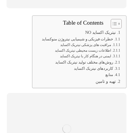
Table of Contents
نيتريک اکسايد NO
خطرات فیزیکی و شیمیایی نيتروژن منوکسايد
مراقبت های پزشکی نیتریک اکساید
اطلاعات زیست محیطی نیتریک اکساید
ایمنی در هنگام کار با نيتريک اکسايد
روش‌های مختلف تولید نيتريک اکسايد
کاربردهای نيتريک اکسايد
منابع
تهیه و تامین