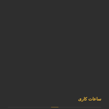
دفتر مرکزی
تهران، شهرستان قدس ، شهرک ابریشم
کارخانه
آدرس کارخانه استان البرز- نظرآباد- شهرک صنعتی سپهر- بلوار
کارآفرین- خیابان آذر غربی
02146835980
sale@kavianmixgas.com
09120253891
@sepehrgaskavian
ساعات کاری