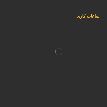
@sepehrgaskavian
ساعات کاری
شنبه تا چهارشنبه
8:00 الی 16:30
پنجشنبه
8:00 الی 12:00