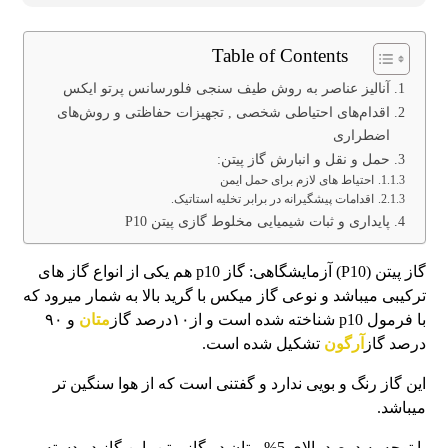
Table of Contents
آنالیز عناصر به روش طیف سنجی فلورسانس پرتو ایکس
اقدام‌های احتیاطی شخصی , تجهیزات حفاظتی و روش‌های
اضطراری
حمل و نقل و انبارش گاز پیتن:
احتیاط های لازم برای حمل ایمن
اقدامات پیشگیرانه در برابر تخلیه استاتیک.
پایداری و ثبات شیمیایی مخلوط گازی پیتن P10
گاز پیتن (P10) آزمایشگاهی: گاز p10 هم یکی از انواع گاز های
ترکیبی میباشد و نوعی گاز میکس با گرید بالا به شمار میرود که
با فرمول p10 شناخته شده است و از۱۰درصد گاز
متان
و ۹۰
درصد گاز
آرگون
تشکیل شده است.
این گاز رنگ و بویی ندارد و گفتنی است که از هوا سنگین تر
میباشد.
با توجه به درصد بالای 5% متان در گاز پیتن، این گاز در دسته