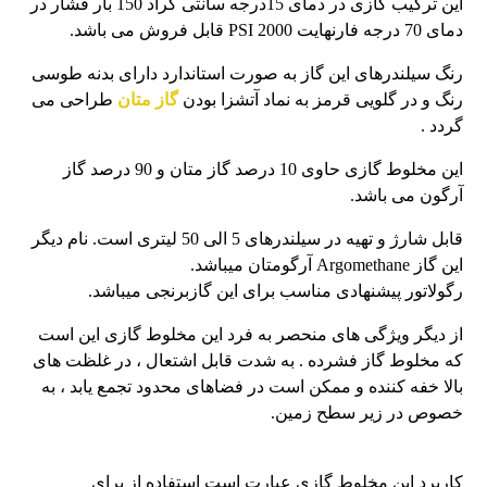
این ترکیب گازی در دمای 15درجه سانتی گراد 150 بار فشار در
دمای 70 درجه فارنهایت 2000 PSI قابل فروش می باشد.
رنگ سیلندرهای این گاز به صورت استاندارد دارای بدنه طوسی
رنگ و در گلویی قرمز به نماد آتشزا بودن
گاز متان
طراحی می
گردد .
این مخلوط گازی حاوی 10 درصد گاز متان و 90 درصد گاز
آرگون می باشد.
قابل شارژ و تهیه در سیلندرهای 5 الی 50 لیتری است. نام دیگر
این گاز Argomethane آرگومتان میباشد.
رگولاتور پیشنهادی مناسب برای این گازبرنجی میباشد.
از دیگر ویژگی های منحصر به فرد این مخلوط گازی این است
که مخلوط گاز فشرده . به شدت قابل اشتعال ، در غلظت های
بالا خفه کننده و ممکن است در فضاهای محدود تجمع یابد ، به
خصوص در زیر سطح زمین.
کاربرد این مخلوط گازی عبارت است استفاده از برای