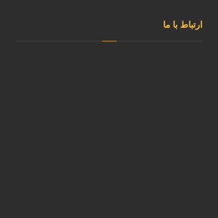
ارتباط با ما
دفتر مرکزی
تهران، شهرستان قدس ، شهرک ابریشم
کارخانه
آدرس کارخانه استان البرز- نظرآباد- شهرک صنعتی سپهر- بلوار
کارآفرین- خیابان آذر غربی
02146835980
sale@kavianmixgas.com
09120253891