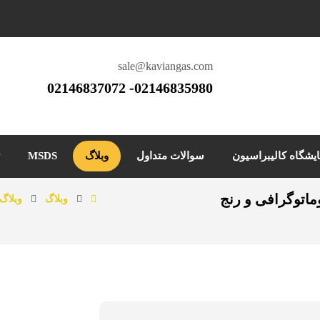
sale@kaviangas.com
02146835980- 02146837072
ایشگاه کالیبراسیون
سوالات متداول
وبلاگ
MSDS
ماتوگرافی و رنج
وبلاگ
وبلاگ