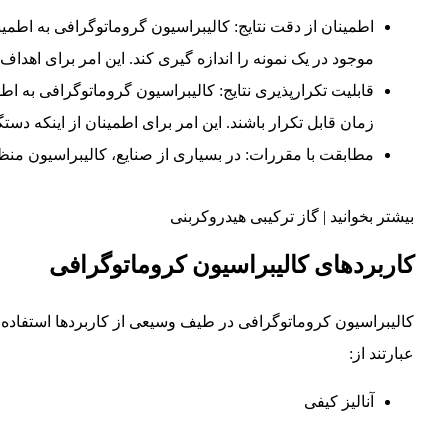
اطمینان از دقت نتایج: کالیبراسیون گروماتوگرافی به اطم
موجود در یک نمونه را اندازه گیری کند. این امر برای اهد
قابلیت تکرارپذیری نتایج: کالیبراسیون گروماتوگرافی به اطم
زمان قابل تکرار باشند. این امر برای اطمینان از اینکه 
مطابقت با مقررات: در بسیاری از صنایع، کالیبراسیون منظم دستگاه Chromatography یک الزا
بیشتر بخوانید | گاز ترکیبی هیدروکربنی
کاربردهای کالیبراسیون کروماتوگرافی
عبارتند از:
آنالیز کیفی