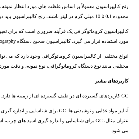
رنج کالیبراسیون معمولاً بر اساس غلظت های مورد انتظار نمونه ها
محدوده 0.1 تا 10 میلی گرم در لیتر باشند، رنج کالیبراسیون باید در همین محدوده باشد.
کالیبراسیون کروماتوگرافی یک فرآیند ضروری است که برای تعیین
مورد استفاده قرار می گیرد. کالیبراسیون صحیح دستگاه Chromatography ضروری است تا نتایج دقیق و قابل تکرار به دست آید.
انواع مختلفی از کالیبراسیون کروماتوگرافی وجود دارد که می توان
مختلفی مانند نوع دستگاه کروماتوگرافی، نوع نمونه، و دقت مورد 
کاربردهای بیشتر
GC کاربردهای گسترده ای در طیف گسترده ای از زمینه ها دارد. برخی از کاربردهای معمول GC عبارتند از:
آنالیز مواد غذایی و نوشیدنی ها: GC برای
عنوان مثال، GC برای شناسایی و اندازه گیری اسید های 
می شود.